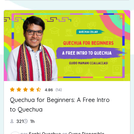
4.86
(14)
Quechua for Beginners: A Free Intro
to Quechua
321
1h
por
Saphi Quechua
en
Curso Disponible
,