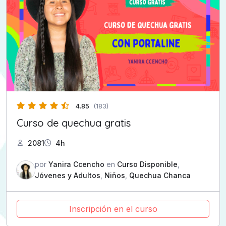
4.85
(183)
Curso de quechua gratis
2081
4h
por
Yanira Ccencho
en
Curso Disponible
,
Jóvenes y Adultos
,
Niños
,
Quechua Chanca
Inscripción en el curso