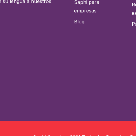
n su lengua a nuestros
Saphi para
R
s
empresas
e
Blog
P