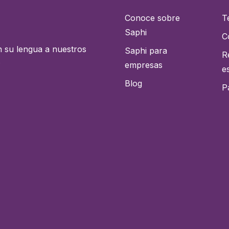
Conoce sobre
T
Saphi
C
n su lengua a nuestros
Saphi para
R
s
empresas
e
Blog
P