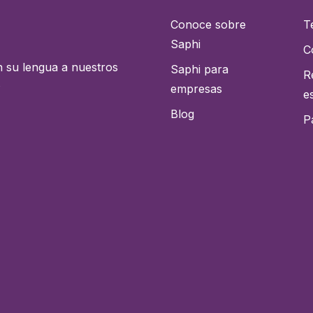
Conoce sobre
T
Saphi
C
n su lengua a nuestros
Saphi para
R
s
empresas
e
Blog
P